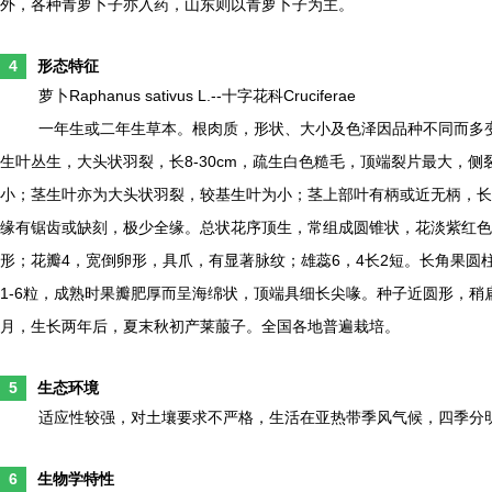
外，各种青萝卜子亦入药，山东则以青萝卜子为主。
4
形态特征
萝卜Raphanus sativus L.--十字花科Cruciferae
一年生或二年生草本。根肉质，形状、大小及色泽因品种不同而多
生叶丛生，大头状羽裂，长8-30cm，疏生白色糙毛，顶端裂片最大，侧
小；茎生叶亦为大头状羽裂，较基生叶为小；茎上部叶有柄或近无柄，长椭圆形
缘有锯齿或缺刻，极少全缘。总状花序顶生，常组成圆锥状，花淡紫红色或
形；花瓣4，宽倒卵形，具爪，有显著脉纹；雄蕊6，4长2短。长角果圆柱
1-6粒，成熟时果瓣肥厚而呈海绵状，顶端具细长尖喙。种子近圆形，稍扁
月，生长两年后，夏末秋初产莱菔子。全国各地普遍栽培。
5
生态环境
适应性较强，对土壤要求不严格，生活在亚热带季风气候，四季分
6
生物学特性