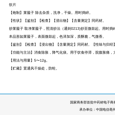
饮片
【炮制】莱菔子 除去杂质，洗净，干燥。用时捣碎。
【性状】【鉴别】【检查】【浸出物】【含量测定】同药材。
0213)
炒莱菔子
取净莱菔子，照清炒法（通则
炒至微鼓起。用时捣
本品形如莱菔子，表面微鼓起，色泽加深，质酥脆，气微香。
【鉴别】【检查】【浸出物】【含量测定】同药材。【性味与归经
【功能与主治】消食除胀，降气化痰。用于饮食停滞，脘腹胀痛，
5
12g
【用法与用量】
〜
。
【贮藏】置通风干燥处，防蛀。
国家商务部首批中药材电子商
承办单位：中国电信亳