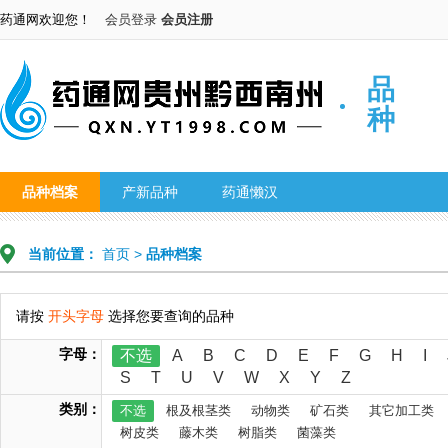
药通网欢迎您！
会员登录
会员注册
品
种
品种档案
产新品种
药通懒汉
当前位置：
首页
>
品种档案
请按
开头字母
选择您要查询的品种
字母：
不选
A
B
C
D
E
F
G
H
I
S
T
U
V
W
X
Y
Z
类别：
不选
根及根茎类
动物类
矿石类
其它加工类
树皮类
藤木类
树脂类
菌藻类