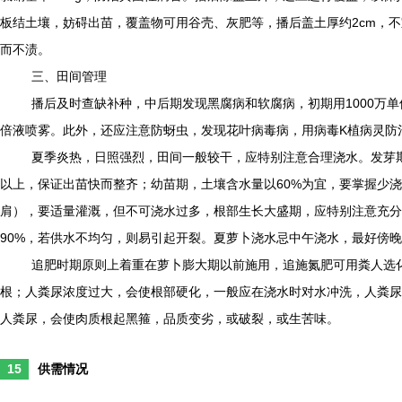
板结土壤，妨碍出苗，覆盖物可用谷壳、灰肥等，播后盖土厚约2cm，不
而不渍。
三、田间管理
播后及时查缺补种，中后期发现黑腐病和软腐病，初期用1000万单位
倍液喷雾。此外，还应注意防蚜虫，发现花叶病毒病，用病毒K植病灵防
夏季炎热，日照强烈，田间一般较干，应特别注意合理浇水。发芽期
以上，保证出苗快而整齐；幼苗期，土壤含水量以60%为宜，要掌握少
肩），要适量灌溉，但不可浇水过多，根部生长大盛期，应特别注意充分均匀
90%，若供水不均匀，则易引起开裂。夏萝卜浇水忌中午浇水，最好傍
追肥时期原则上着重在萝卜膨大期以前施用，追施氮肥可用粪人选
根；人粪尿浓度过大，会使根部硬化，一般应在浇水时对水冲洗，人粪尿
人粪尿，会使肉质根起黑箍，品质变劣，或破裂，或生苦味。
15
供需情况