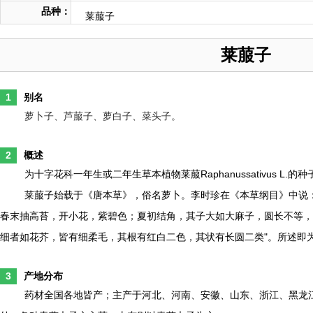
品种：
莱菔子
莱菔子
1
别名
萝卜子、芦菔子、萝白子、菜头子。
2
概述
为十字花科一年生或二年生草本植物莱菔Raphanussativus L.
莱菔子始载于《唐本草》，俗名萝卜。李时珍在《本草纲目》中说
春末抽高苔，开小花，紫碧色；夏初结角，其子大如大麻子，圆长不等，
细者如花芥，皆有细柔毛，其根有红白二色，其状有长圆二类"。所述即
3
产地分布
药材全国各地皆产；主产于河北、河南、安徽、山东、浙江、黑龙