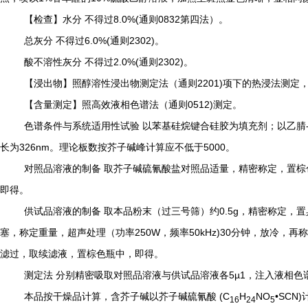
8.0%(
0832
【检查】水分 不得过
通则
第四法）。
6.0%(
2302)
总灰分 不得过
通则
。
2.0%(
2302)
酸不溶性灰分 不得过
通则
。
2201)
【浸出物】照醇溶性浸出物测定法（通则
项下的热浸法测定
0512)
【含量测定】照高效液相色谱法（通则
测定。
色谱条件与系统适用性试验 以苯基硅烷键合硅胶为填充剂；以乙腈
326nm
5000
长为
。理论板数按芥子碱峰计算应不低于
。
对照品溶液的制备 取芥子碱硫氰酸盐对照品适量，精密称定，置棕
即得。
0.5g
供试品溶液的制备 取本品粉末（过三号筛）约
，精密称定，置
250W
50kHz)30
塞，称定重量，超声处理（功率
，频率
分钟，放冷，再称
滤过，取续滤液，置棕色瓶中，即得。
5µ1
测定法 分别精密吸取对照品溶液与供试品溶液各
，注入液相色
(C
H
NO
•SCN)
本品按干燥品计算，含芥子碱以芥子碱硫氰酸
16
24
5