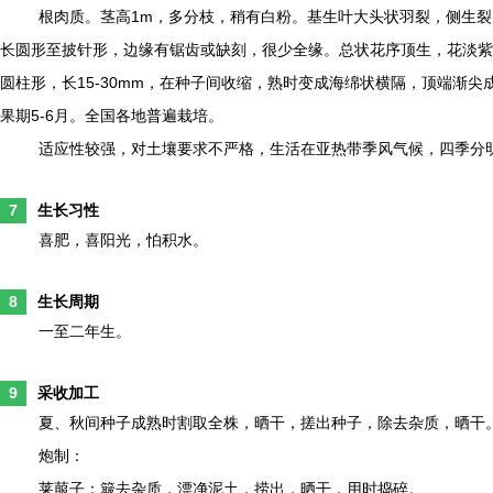
根肉质。茎高1m，多分枝，稍有白粉。基生叶大头状羽裂，侧生裂
长圆形至披针形，边缘有锯齿或缺刻，很少全缘。总状花序顶生，花淡紫红
圆柱形，长15-30mm，在种子间收缩，熟时变成海绵状横隔，顶端渐尖
果期5-6月。全国各地普遍栽培。
适应性较强，对土壤要求不严格，生活在亚热带季风气候，四季分
7
生长习性
喜肥，喜阳光，怕积水。
8
生长周期
一至二年生。
9
采收加工
夏、秋间种子成熟时割取全株，晒干，搓出种子，除去杂质，晒干
炮制：
莱菔子：簸去杂质，漂净泥土，捞出，晒干，用时捣碎。