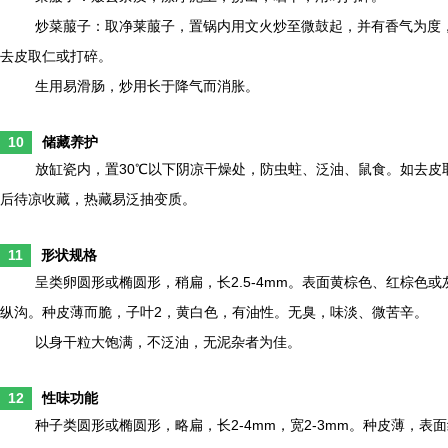
炒菜菔子：取净莱菔子，置锅内用文火炒至微鼓起，并有香气为度
去皮取仁或打碎。
生用易滑肠，炒用长于降气而消胀。
10
储藏养护
放缸瓷内，置30℃以下阴凉干燥处，防虫蛀、泛油、鼠食。如去皮
后待凉收藏，热藏易泛抽变质。
11
形状规格
呈类卵圆形或椭圆形，稍扁，长2.5-4mm。表面黄棕色、红棕色
纵沟。种皮薄而脆，子叶2，黄白色，有油性。无臭，味淡、微苦辛。
以身干粒大饱满，不泛油，无泥杂者为佳。
12
性味功能
种子类圆形或椭圆形，略扁，长2-4mm，宽2-3mm。种皮薄，