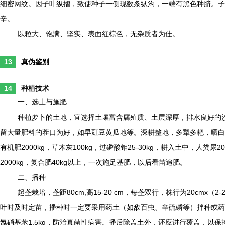
细密网纹。因子叶纵摺，致使种子一侧现数条纵沟，一端有黑色种脐。子
辛。
以粒大、饱满、坚实、表面红棕色，无杂质者为佳。
13
真伪鉴别
14
种植技术
一、选土与施肥
种植萝卜的土地，宜选择土壤富含腐殖质、土层深厚，排水良好的
留大量肥料的茬口为好，如早豇豆黄瓜地等。深耕整地，多犁多耙，晒白
有机肥2000kg，草木灰100kg，过磷酸钼25-30kg，耕入土中，人粪尿
2000kg，复合肥40kg以上，一次施足基肥，以后看苗追肥。
二、播种
起垄栽培，垄距80cm,高15-20 cm，每垄双行，株行为20cmx（2-
叶时及时定苗，播种时一定要采用药土（如敌百虫、辛硫磷等）拌种或药
氯硝基苯1.5kg，防治真菌性病害。播后除盖土外，还应进行覆盖，以