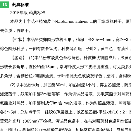
16
药典标准
2015年版 药典标准:
Raphanus sativus L.
本品为十字花科植物萝卜
的干燥成熟种子。夏
去杂质，再晒干。
2.5
4mm
2
3
【性状】本品呈类卵圆形或椭圆形，稍扁，长
〜
，宽
〜
2
棕色圆形种脐，一侧有数条纵沟。种皮薄而脆，子叶
，黄白色，有油性
1)
【鉴别】（
本品粉末淡黄色至棕黄色。种皮栅状细胞成片，淡黄
15µm
形或长多角形，直径约至
，常与种皮大形下皮细胞重叠，可见类多
多角形，含糊粉粒和脂肪油滴。子叶细胞无色或淡灰绿色，壁薄，含糊粉
(2)
lg
30ml
1
取本品粉末
，加乙醚
，加热回流
小时，弃去乙醚液，药
2ml
滤液蒸干，残渣加甲醇
使溶解，作为供试品溶液。另取莱菔子对照药
lml
lmg
氰酸盐对照品，加甲醇制成每
含
的溶液，作为对照品溶液。照薄层
3
5µl
G
-
-
(10
2
3
各
〜
，分别点于同一硅胶
薄层板上，以乙酸乙酯
甲酸
水
：
：
365nm)
置紫外光灯（
下检视。供试品色谱中，在与对照药材色谱和对照
1%
10%
点；喷以
香草醛的
硫酸乙醇溶液，加热至斑点显色清晰，显相同