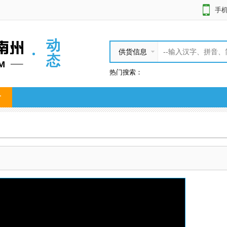
手
动
供货信息
态
热门搜索：
片