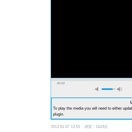
00:00
To play the media you will need to either upda
plugin
.
2013-01-07 13:55
浏览：1624次