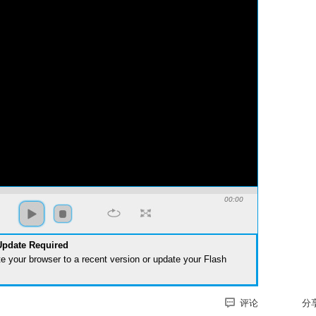
00:00
Update Required
te your browser to a recent version or update your
Flash
评论
分