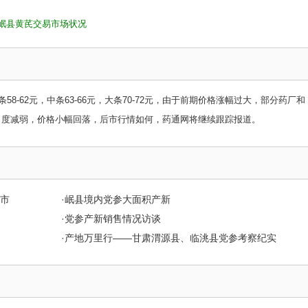
岷县黄芪交易市场状况
8-62元，中条63-66元，大条70-72元，由于前期价格涨幅过大，部分药厂和
力度减弱，价格小幅回落，后市行情如何，药通网将继续跟踪报道。
市
·
岷县境内党参大面积产新
·
党参产新销售情况访谈
·
产地万里行——甘肃渭源县、临洮县党参考察纪实