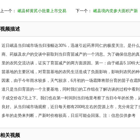
上一个：
岷县鲜黄芪小批量上市交易
下一个：
岷县境内党参大面积产新
视频描述
近日岷县当归城市场当归涨幅达30%，迅速引起药界同仁的极度关注。是什
商、药贩及农户的交谈中获取到当归育苗减产的一个消息。为了确保信息的真
里的农民交流访谈，证实了育苗减产的两方面原因。第一：由于岷县5.10特
苗基地的主要区域，对育苗基地的农民生活造成了负面影响，影响到农民的种
因素，由于今年雨水较多，天气较凉，6月初的一场霜降将部分育的苗子在霜
道只是当归育苗的一个主要基地，同时我们的工作组在了解访谈的过程中看到
子成交价在7元上下。我们也在第一时间到当归地里考察了当归今年的长势，
良好。从当归城市场观察，近日每天都有200吨左右的货源上市，充分肯定
多年的走势来判断，产新时价格较高，日后可能会回落。注：信息仅供参考
相关视频